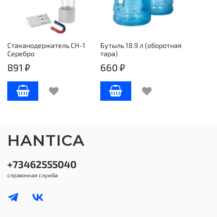
Стаканодержатель СН-1
Бутыль 18.9 л (оборотная
Серебро
тара)
891 ₽
660 ₽
HANTICA
+73462555040
справочная служба